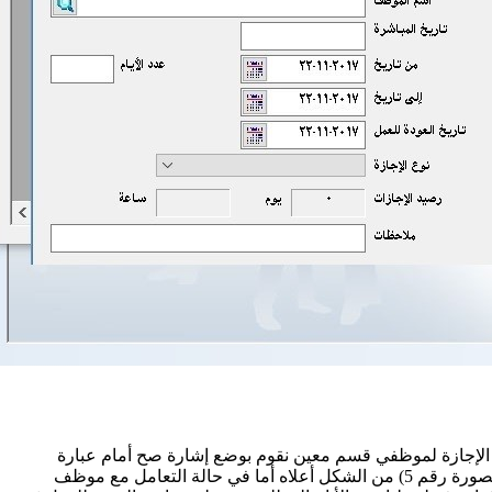
 الإجازة لموظفي قسم معين نقوم بوضع إشارة صح أمام عبارة
“إجازة لقسم” بعد وضع نفس الإشارة أمام عبارة “إجازة لكل الموظفين” عندئذ سيظهر حقل اختيار القسم فنقوم باختيار القسم المطلوب (الصورة رقم 5) من الشكل أعلاه أما في حالة التعامل مع موظف