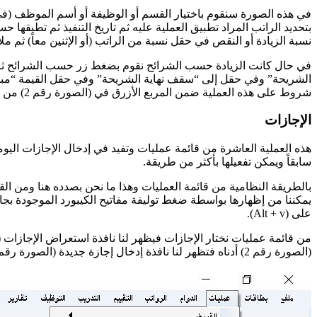
في هذه الصورة سنقوم باختيار القسم أو الوظيفة أو أسم الموظف (في حا
بتحديد الراتب المراد تطبيق العملية عليه ثم تاريخ التنفيذ ثم تطبقه
نسبة الزيادة أو النقص في حقل نسبة من الراتب (أو الإثنين معاً) ثم 
الشريحة” وفي حقل إلى “سقف نهاية الشريحة” وفي حقل القيمة “مبلغ ا
شروط على هذه العملية ضمن المربع الأزرق في (الصورة رقم 2) من الشكل أعلاه وهذه الشروط مشروحة بشكل مفصل في العملية السابقة “إضافة تعويض أو حسم لكل الموظفين” يرجى الرجوع إليها.
الإجازات
هذه العملية العاشرة من قائمة عمليات وتفيد في إدخال الإجازات ال
سابقاً ويمكن تفعيلها بأكثر من طريقة.
بالطريقة النظامية من قائمة العمليات وهذا ما نحن بصدده هنا ومن ا
على (Alt + v).
(الصورة رقم 2) أدناه فتظهر لنا نافذة إدخال إجازة جديدة (الصورة رقم 3) من الشكل التالي: