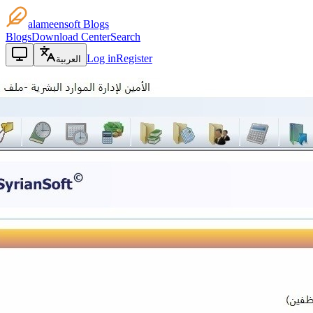
alameensoft Blogs
Blogs
Download Center
Search
Log in
Register
العربية