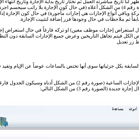
نا تاريخ مباشرته العمل ثم نختار تاريخ بداية الإجازة وتاريخ انتهاء الإ
نختار نوع الإجازة من الأنواع الموجودة ضمن المستطيل الأزرق (الصورة رقم 4) من الشكل أعلاه (
وباقي أنواع الإجازات هي إجازات مأجورة) في حال كون الإجازة إدار
قاً ثم ملاحظات في حال وجودها فزر إضافة لتثبيت الإجازة.
 استعراض إجازات موظف معين) او تركه فارغاً في حال استعراض إجازات
رض الكل فيتم تجاهل التاريخين وعرض جميع الإجازات السابقة دون النظر 
ط زر تعديل
 السابقة بكل جزئياتها سوى أنها تختص بالساعات عوضاً عن الإيام وتف
من قائمة عمليات نختار الإجازات الساعية فيظهر لنا نافذة استعراض الإجازا