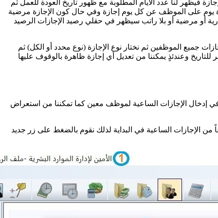
جازة فيظهر لنا عدد الأيام المطلوبة مع ظهور تاريخ العودة للعمل ثم
في حال كون الإجازة بلا راتب سيحسم اجرة يوم على الموظف عن كل يوم إجازة وفي حال كون الإجازة مرضية
ية أو مرضية أو بلا راتب سيظهر في حقلي رصيد الإجازات الرصيد
 جميع الموظفين ثم نختار نوع الإجازة (نوع محدد أو الكل) ثم
للتاريخ وعندئذٍ يمكننا من تعديل أي إجازة ظاهرة بالوقوف عليها
يد في إدخال الإجازات الساعية لموظف معين كما تمكننا من استعراض
ت الساعية (صورة رقم 2) من الشكل أدناه وسيكون الجدول فارغاً من الإجازات الساعية في البداية لذلك نقوم بالضغط على زر جديد