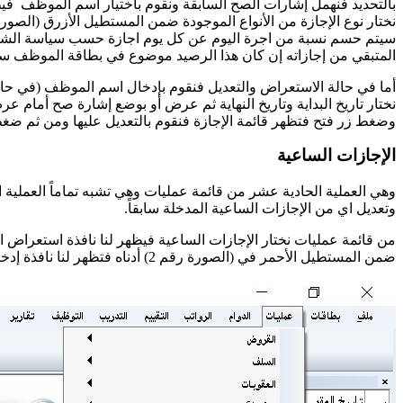
بالتحديد فنهمل إشارات الصح السابقة ونقوم باختيار اسم الموظف فيظهر ل
سيتم حسم نسبة من اجرة اليوم عن كل يوم اجازة حسب سياسة الشركة 
المتبقي من إجازاته إن كان هذا الرصيد موضوع في بطاقة الموظف ساب
أما في حالة الاستعراض والتعديل فنقوم بإدخال اسم الموظف (في حال
نختار تاريخ البداية وتاريخ النهاية ثم عرض أو بوضع إشارة صح أمام ع
وضغط زر فتح فتظهر قائمة الإجازة فنقوم بالتعديل عليها ومن ثم ضغ
الإجازات الساعية
وهي العملية الحادية عشر من قائمة عمليات وهي تشبه تماماً العملية
وتعديل اي من الإجازات الساعية المدخلة سابقاً.
ضمن المستطيل الأحمر في (الصورة رقم 2) أدناه فتظهر لنا نافذة إدخال إجازة جديدة (الصورة رقم 3) من الشكل التالي: