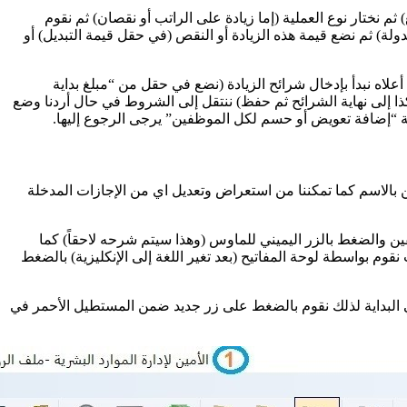
 نختار نوع العملية (إما زيادة على الراتب أو نقصان) ثم نقوم
ولة) ثم نضع قيمة هذه الزيادة أو النقص (في حقل قيمة التبديل) أو
ح نقوم بضغط زر حسب الشرائح ثم في النافذة التي ستظهر من الضغط وهي (الصورة رقم 3) من الشكل أعلاه نبدأ بإدخال شرائح الزيادة (نضع في حقل من “مبلغ بداية
ا إلى نهاية الشرائح ثم حفظ) ننتقل إلى الشروط في حال أردنا وضع
بالاسم كما تمكننا من استعراض وتعديل اي من الإجازات المدخلة
ن والضغط بالزر اليميني للماوس (وهذا سيتم شرحه لاحقاً) كما
ورد الموجودة بجانب الأمر ضمن الإطار الأحمر في (الصورة رقم 1) من الشكل ادناه حيث نقوم بواسطة لوحة المفاتيح (بعد تغير اللغة إلى الإنكليزية) بالضغط
 أدناه وسيكون الجدول فارغاً من الإجازات في البداية لذلك نقوم بالضغط على زر جديد ضمن المستطيل الأحمر في