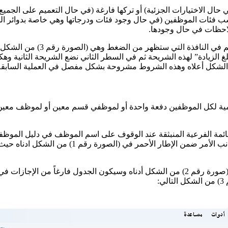
ل الاختيارات الجزئية) أو تركها فارغة (في حال التعميم على الجميع) ثم
ا حسب فئات الموظفين (في حال وجود فئات ودرجاتها وهي خاصة بدوائر الد
ملاحظات في حال وجودها.
في حال كانت الزيادة حسب الشرائ
لزيادة” لهذه الشريحة ثم في السطر الثاني نضع الشريحة الثانية وهكذ
يومية لكل الموظفين دفعة واحدة أو لموظفي قسم معين أو لموظف معين 
لقائمة الفرعية المنبثقة عند الوقوف على اسم الموظف في دليل الموظفي
يمكننا من إظهارها بواسطة ضغط توليفة مفاتيح الكيب
من قائمة عمليات نختار الإجازات فيظهر لنا نافذة استعراض الإجازات (صورة رقم 2) من الشكل