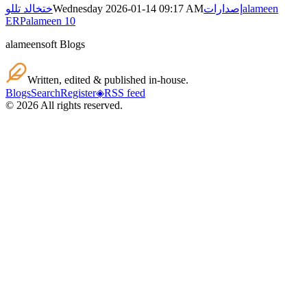
alameen
إصدارات
Wednesday 2026-01-14 09:17 AM
خت
خالد تللو
ERP
alameen 10
alameensoft Blogs
Written, edited & published in-house.
Blogs
Search
Register
◈
RSS feed
©
2026
All rights reserved.