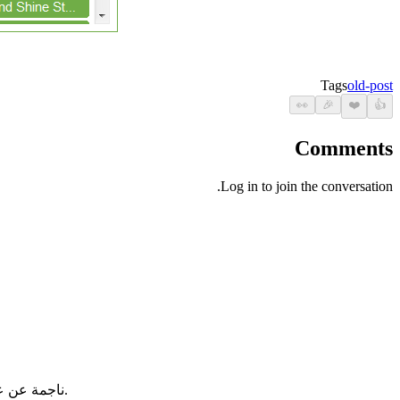
Tags
old-post
👀
🎉
❤️
👍
Comments
Log in to join the conversation.
.ناجمة عن عد