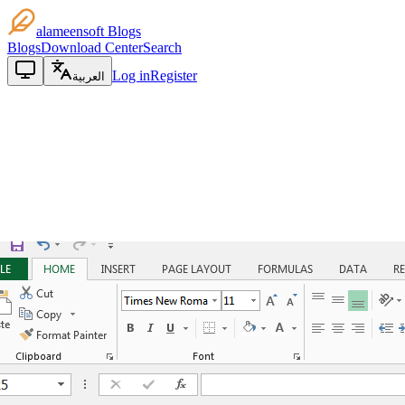
alameensoft Blogs
Blogs
Download Center
Search
Log in
Register
العربية