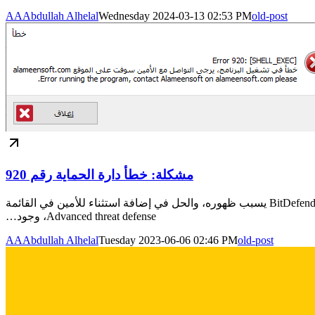
AA
Abdullah Alhelal
Wednesday 2024-03-13 02:53 PM
old-post
مشكلة: خطأ دارة الحماية رقم 920
النوع: SHL_EXEC تتسبب النسخ القديمة نسبياً من الأمين (8 و 9) مع Windows 11 في ظهوره، والحل في تحديث الأمين. وجود BitDefender AntiVirus يسبب ظهوره، والحل في إضافة استثناء للأمين في القائمة
Advanced threat defense، وجود…
AA
Abdullah Alhelal
Tuesday 2023-06-06 02:46 PM
old-post