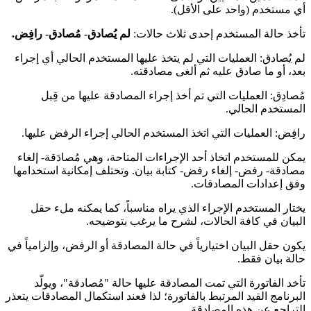
أي مستخدم (واحد على الأقل).
تأخذ حالة المستخدم إحدى ثلاث حالات:
لم يُصادق- مُصادق- رافِض.
لم يُصادق: العمليات التي لم يتخذ عليها المستخدم الحالي أي إجراء
بعد، أو ما صادق عليه ثم ألغى مصادقته.
مُصادِق: العمليات التي تم أخذ إجراء المصادقة عليها من قِبل
المستخدم الحالي.
رافِض: العمليات التي اتخذ المستخدم الحالي إجراء الرفض عليها.
يمكن للمستخدم اتخاذ أحد الإجراءات المتاحة، وهي مُصادَقة- إلغاء
مصادقة- رفض- إلغاء رفض- كتابة بيان. وتختلف إمكانية استخدامها
وفق إعدادات المصادقات.
يختار المستخدم الإجراء الذي يراه مناسباً، كما يمكنه ملء حقل
البيان في كافة الحالات، لشرح ما يرغب بتوضيحه.
يكون حقل البيان اختيارياً في حالة المصادقة أو الرفض، وإلزامياً في
حالة بيان فقط.
تأخد الفاتورة التي تمت المصادقة عليها حالة "مُصادقة"، ويولّد
البرنامج القيد المرتبط بالفاتورة؛ لذا فعند استكمال المصادقات يتعذر
التراجع عن هذه المصادقة.