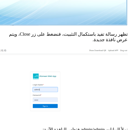
تظهر رسالة تفيد باستكمال التثبيت، فنضغط على زر Close، ويتم
عرض نافذة جديدة.
نملأ البيانات admin/admin فتظهر النافذة الآتية: