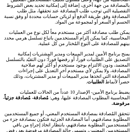
بالمصادقة من جهة أخرى، إضافة إلى إمكانية تحديد بعض الشروط
التفصيلية التي توجب طلب المصادقة عند تحققها، مثل طلب
المصادقة وفق طريقة الدفع أو لزبائن حسابات محددة أو وفق نسبة
الحسم أو السعر أو لمجموعة من المواد.
يمكن طلب مصادقة أكثر من مستخدم معاً لكل نوع من العمليات
المحاسبية، كما يمكن إلزام المستخدمين باتباع تسلسل هرمي محدد
بينهم للمصادقة على النوع المُختار من كل عملية.
يمنح برنامج الأمين لمدير المبيعات ومدير المشتريات إمكانية
التصديق على الطلبيات فوراً، أو رفضها فوراً؛ دون التقيّد بالتسلسل
المعتمد، ودون الالتزام بوجود مستخدم أو أكثر لهم صلاحية
المصادقة، ولا يمكن لأي مستخدم آخر التعديل على إجراءات
المصادقة التي اتخذها مدير المبيعات أو مدير المشتريات، وذلك
حصراً لأنماط
الطلبيات
.
يضبط برنامج الأمين- الإصدار 10 عدداً من الحالات للعمليات
المحاسبية المطلوب المصادقة عليها، وهي:
مُصادقة- مُصادقة جزئياً-
مرفوضة.
تتحقق المُصادقة بمصادقة المستخدم المعني، أو جميع المستخدمين
المطلوبةِ مصادقتهم، أما المصادقة الجزئية فتكون بمصادقة جزء من
المستخدمين المطلوبة مصادقتهم، بانتظار اتخاذ إجراءٍ من باقي
المستخدمين المعنيين، وتسمى حالة المصادقة مرفوضة بعد رفض