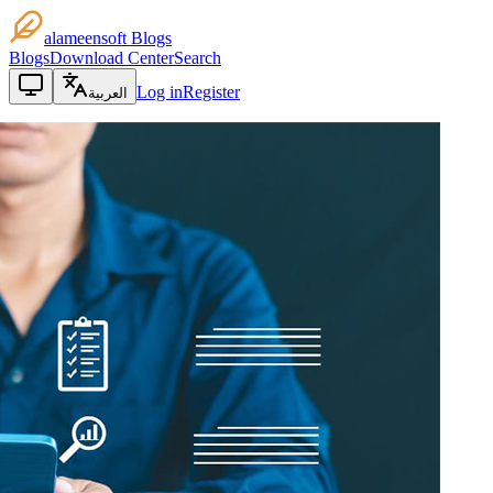
alameensoft Blogs
Blogs
Download Center
Search
Log in
Register
العربية