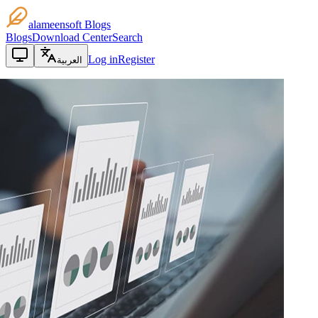
alameensoft Blogs
Blogs
Download Center
Search
Log in
Register
العربية