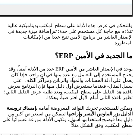
وللتحكم في عرض هذه الأدلة على سطح المكتب بديناميكية عالية
تتلاءم مع حاجة كل مستخدم على حدة؛ تم إضافة ميزة جديدة في
الإصدار العاشر من برنامج الأمين تتيح عدداً من الإمكانيات
المتطورة.
ما الجديد في الأمين ERP؟
يوجد في الإصدار العاشر من الأمين ERP عدد من الأدلة أيضاً، وقد
يحتاج المستخدم إلى التعامل مع عدد منها في آنٍ واحد، فإذا كان
يعمل على أدلة الحسابات والمواد والزبائن ومراكز الكلف -على
سبيل المثال- فعندما يستعرض أول دليل منها فإن البرنامج يعرض
نافذة هذا الدليل على سطح المكتب، وبعد طلبه عرض الدليل الثاني؛
تظهر نافذة الثاني أمام الأول افتراضياً، وهكذا.
ويمكن للمستخدم تحريك النوافذ المعروضة أمامه ب
إمساك ترويسة
الدليل بزر الماوس الأيسر وإزاحتها
ليتمكن من استعراض أكثرِ من
دليلٍ معاً فيصبح استخدامها أسهل، وتكون الأدلة موزعة عشوائياً على
سطح المكتب، وفق الشكل مثلاً: