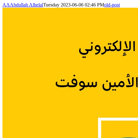
AA
Abdullah Alhelal
Tuesday 2023-06-06 02:46 PM
old-post