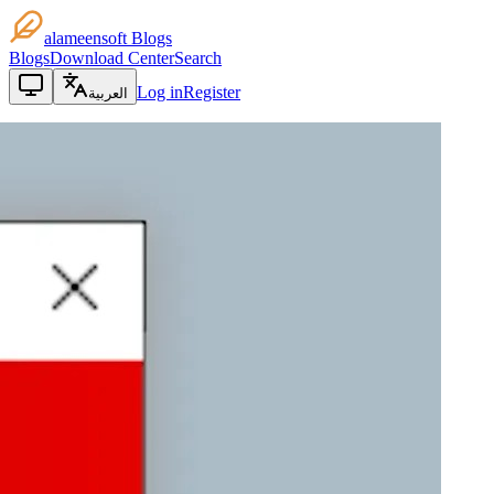
alameensoft Blogs
Blogs
Download Center
Search
Log in
Register
العربية