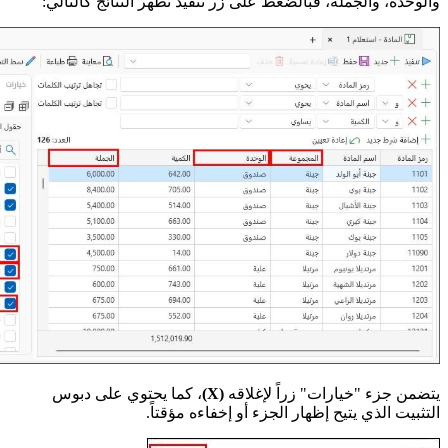
والوحدة، والجملة، فبالضغط على زر تنفيذ تظهر النتائج كالتالي:
يتضمن جزء "خيارات" زراً لإغلاقه
(X)
، كما يحتوي على دبوس
التثبيت الذي يتيح إظهار الجزء أو إخفاءه مؤقتاً.