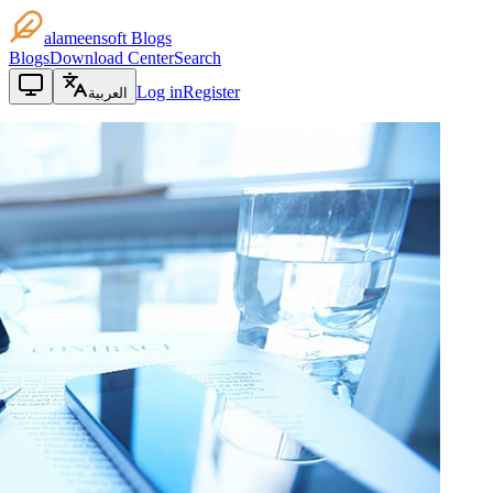
alameensoft Blogs
Blogs
Download Center
Search
Log in
Register
العربية