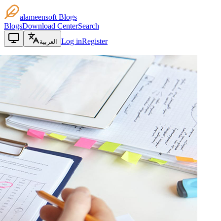
alameensoft Blogs
Blogs
Download Center
Search
Log in
Register
العربية