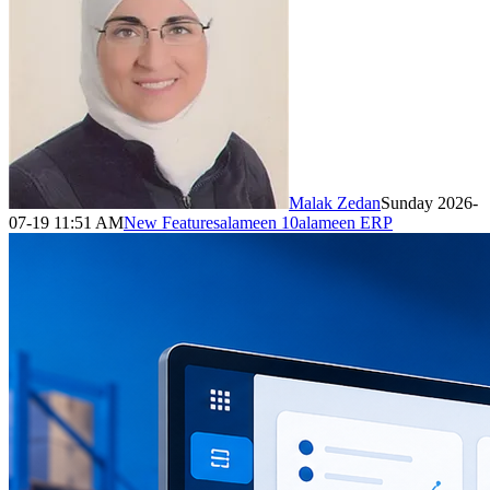
Malak Zedan
Sunday 2026-
07-19 11:51 AM
New Features
alameen 10
alameen ERP