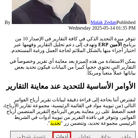
By
Malak Zedan
Published
Wednesday 2025-05-14 01:35 PM
تتوفر ميزة التحديد الذكي في كافة التقارير في الإصدار 10 من
برنامج
الأمين ERP
وتهدف إلى دعم تحليل التقارير وفهمها عبر
اختيار أجزاء منها بالشكل الملائم لحاجة العمل ورغبة المستخدم.
يمكن الاستفادة من هذه الميزة بعد معاينة أي تقرير وخصوصاً في
التقارير التي تحتوي حجماً كبيراً من البيانات فيكون تحديد بعض
بياناتها عملاً متعباً ومربكاً.
الأوامر الأساسية للتحديد عند معاينة التقارير
لنفترض أننا بحاجة إلى قراءة دقيقة لبيانات تقرير أرباح الفواتير
التالي (من تبويبة مواد في القائمة الرئيسية- مجموعة تقارير الأرباح)،
فعند الضغط على زر معاينة يعرض البرنامج التقرير المتضمن أرباح
الفواتير، وتتوفر في نافذة التقرير من تبويبة أدوات في الشريط
الرئيسي مجموعة تحديد، وتتضمن زر "
تحديد
".