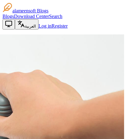
alameensoft Blogs
Blogs
Download Center
Search
Log in
Register
العربية