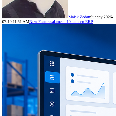
Malak Zedan
Sunday 2026-
07-19 11:51 AM
New Features
alameen 10
alameen ERP