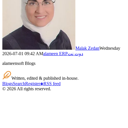
Malak Zedan
Wednesday
دوت نت
alameen ERP
2026-07-01 09:42 AM
alameensoft Blogs
Written, edited & published in-house.
Blogs
Search
Register
◈
RSS feed
©
2026
All rights reserved.