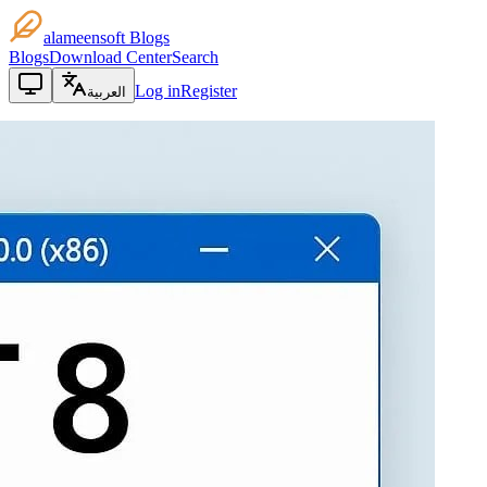
alameensoft Blogs
Blogs
Download Center
Search
Log in
Register
العربية